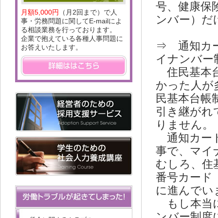
号、健康保
月額5,000円
（月2回まで）で人
ンバー）だ
事・労務問題に関してE-mailによ
る相談業務を行っております。
企業で抱えている各種人事問題に
⇒ 通知カ
お答えいたします。
イナンバー
住民基本台
かった人が
民基本台帳
引き継がれ
りません。
通知カード
事で、マイ
むしろ、住
番号カード
に進んでい
もし本当に
ンバー制度