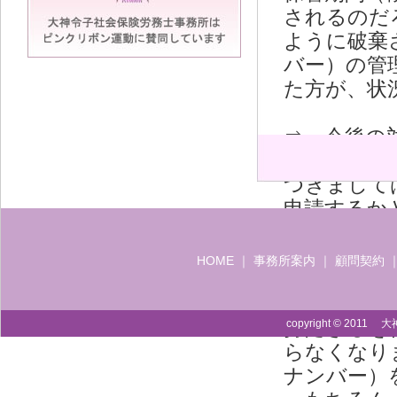
されるのだ
ように破棄
バー）の管
た方が、状
⇒ 今後の
通知カード
つきまして
申請するか
しかし、義
在、個人番
HOME
｜
事務所案内
｜
顧問契約
す。これは
号カードが
持たざるを
copyright © 2011 
らなくなり
ナンバー）