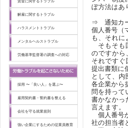
賃金に関するトラブル
ぼ方法はあ
解雇に関するトラブル
⇒ 通知カ
ハラスメントトラブル
個人番号（
も、それに
メンタルヘルストラブル
そもそも国
のですから
労働基準監督署の調査への対応
それですぐ
提出書類に
として、内
各企業から
採用 〜「良い人」を選ぶ〜
問を持って
雇用契約書・誓約書を整える
書かなかっ
言えます。
会社を守る就業規則
個人番号が
社の担当者
強い企業にするための従業員教育