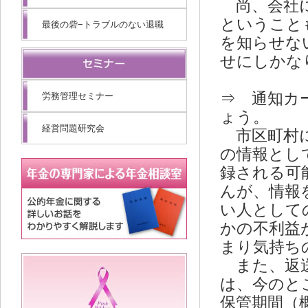
尚、会社に
ということ
最後の砦−トラブルのない退職
を知らせな
せにしかな
⇒ 通知カ
労務管理セミナー
ょう。
経営問題研究会
市区町村に
の情報とし
録される可
んが、情報
い人として
かの不利益
まり気持ち
また、返送
は、今のと
保管期間（