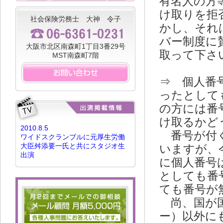
有名人の方
け取りを拒
社会保険労務士 大神 令子
かし、それ
バー制度に
大阪市北区南森町1丁目3番29号
取って下さ
MST南森町7階
⇒ 個人番
ったとして
の方には番
け取るかど
2010.8.5
番号が付く
ワイドスクランブルに元厚生労働
大臣舛添要一氏と共にスタジオ生
いますが、
出演
に個人番号
としても番
ても番号が
尚、国が国
ー）以外に