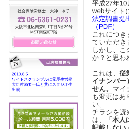
平成27年
webサイト
社会保険労務士 大神 令子
法定調書提
（PDF）
大阪市北区南森町1丁目3番29号
MST南森町7階
これにつきま
ていただき
しかし、こ
か？と思わ
これは、
従
2010.8.5
ワイドスクランブルに元厚生労働
イナンバー
大臣舛添要一氏と共にスタジオ生
せん。
マイ
出演
も変更はあ
い。
チラシを読
は、
「本人
記載しない