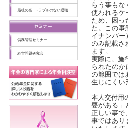
らう事もな
最後の砦−トラブルのない退職
使われるケ
ため、困っ
た。この事
イナンバー
労務管理セミナー
のみ記載さ
ます。
経営問題研究会
実際に、施
られたのか
の範囲では
生じにくい
本人交付用
要がある」
正しい事で
事ではあり