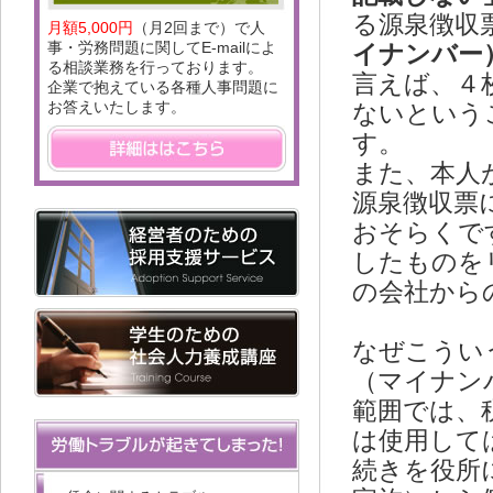
る源泉徴収
月額5,000円
（月2回まで）で人
事・労務問題に関してE-mailによ
イナンバー
る相談業務を行っております。
言えば、４
企業で抱えている各種人事問題に
お答えいたします。
ないという
す。
また、本人
源泉徴収票
おそらくで
したものを
の会社から
なぜこうい
（マイナン
範囲では、
は使用して
続きを役所