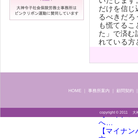
いたします
だけを信じ
るべきだろ
も慌てるこ
た」で済む
れている方
す。
HOME
｜
事務所案内
｜
顧問契約
この記事に
【マイナン
copyright © 2011 
【マイナン
へ…
【マイナン