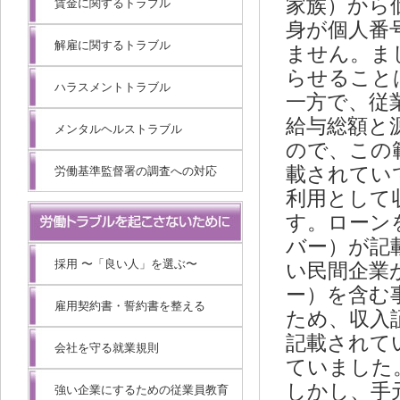
家族）から
賃金に関するトラブル
身が個人番
解雇に関するトラブル
ません。ま
らせること
ハラスメントトラブル
一方で、従
給与総額と
メンタルヘルストラブル
ので、この
載されてい
労働基準監督署の調査への対応
利用として
す。ローン
バー）が記
採用 〜「良い人」を選ぶ〜
い民間企業
ー）を含む
雇用契約書・誓約書を整える
ため、収入
記載されて
会社を守る就業規則
ていました
しかし、手
強い企業にするための従業員教育