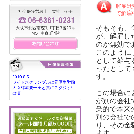
解雇無
社会保険労務士 大神 令子
で解雇
そもそも、
大阪市北区南森町1丁目3番29号
MST南森町7階
が、解雇し
のが無効で
このように
として給与
ったとして
す。
2010.8.5
ワイドスクランブルに元厚生労働
大臣舛添要一氏と共にスタジオ生
この場合に
出演
が別の会社
業的で本来
別の会社で
り、その金
ます。