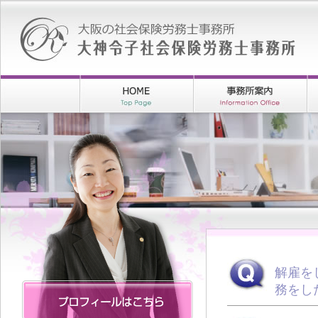
解雇を
務をし