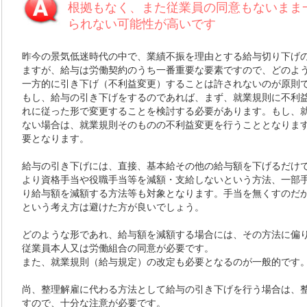
根拠もなく、また従業員の同意もないまま
られない可能性が高いです
昨今の景気低迷時代の中で、業績不振を理由とする給与切り下げ
ますが、給与は労働契約のうち一番重要な要素ですので、どのよ
一方的に引き下げ（不利益変更）することは許されないのが原則
もし、給与の引き下げをするのであれば、まず、就業規則に不利
れに従った形で変更することを検討する必要があります。もし、
ない場合は、就業規則そのものの不利益変更を行うこととなりま
要となります。
給与の引き下げには、直接、基本給その他の給与額を下げるだけ
より資格手当や役職手当等を減額・支給しないという方法、一部
り給与額を減額する方法等も対象となります。手当を無くすのだ
という考え方は避けた方が良いでしょう。
どのような形であれ、給与額を減額する場合には、その方法に偏
従業員本人又は労働組合の同意が必要です。
また、就業規則（給与規定）の改定も必要となるのが一般的です
尚、整理解雇に代わる方法として給与の引き下げを行う場合は、
すので、十分な注意が必要です。