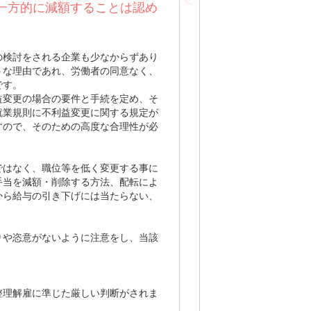
一方的に減額することは認め
の検討をされる企業も少なからずあり
うな理由であれ、労働者の同意なく、
です。
益変更の場合の要件と手続を定め、そ
就業規則に不利益変更に関する規定が
すので、そのための高度な合理性が必
ではなく、職位等を低く変更する事に
手当を減額・削除する方法、配転によ
から給与の引き下げには当たらない、
りや恣意がないように注意をし、当該
。
整理解雇に準じた厳しい判断がされま