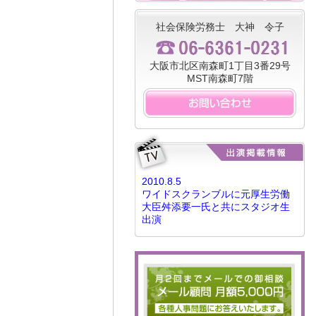
社会保険労務士 大神 令子
大阪市北区南森町1丁目3番29号
MST南森町7階
2010.8.5
ワイドスクランブルに元厚生労働
大臣舛添要一氏と共にスタジオ生
出演