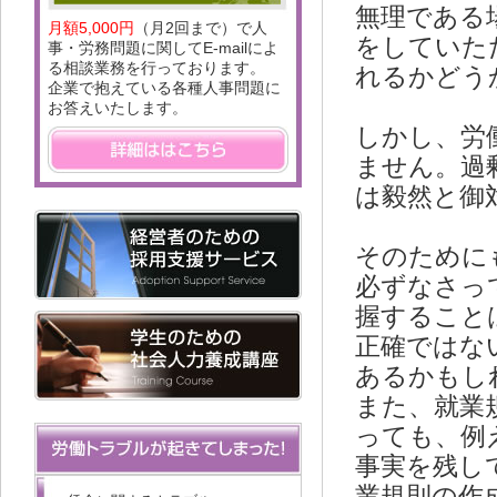
無理である
月額5,000円
（月2回まで）で人
をしていた
事・労務問題に関してE-mailによ
る相談業務を行っております。
れるかどう
企業で抱えている各種人事問題に
お答えいたします。
しかし、労
ません。過
は毅然と御
そのために
必ずなさっ
握すること
正確ではな
あるかもし
また、就業
っても、例
事実を残し
業規則の作