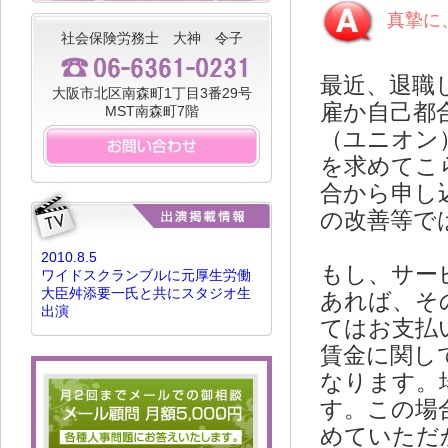
真摯に
社会保険労務士 大神 令子
最近、退職
大阪市北区南森町1丁目3番29号
雇か自己都
MST南森町7階
（ユニオン
を求めてこ
合から申し
の改善等で
2010.8.5
もし、サー
ワイドスクランブルに元厚生労働
大臣舛添要一氏と共にスタジオ生
あれば、そ
出演
てはお支払
賃金に関し
なります。
す。この場
めていただ