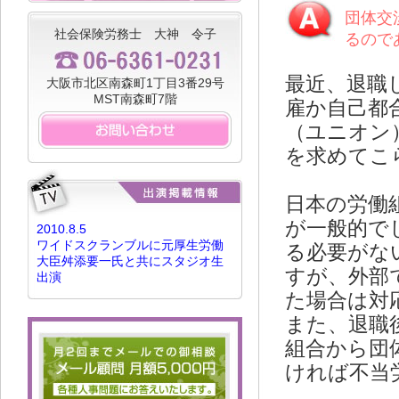
団体交
社会保険労務士 大神 令子
るので
最近、退職
大阪市北区南森町1丁目3番29号
MST南森町7階
雇か自己都
（ユニオン
を求めてこ
日本の労働
が一般的で
2010.8.5
ワイドスクランブルに元厚生労働
る必要がな
大臣舛添要一氏と共にスタジオ生
すが、外部
出演
た場合は対
また、退職
組合から団
ければ不当