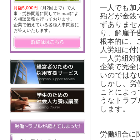
一人でも加
月額5,000円
（月2回まで）で人
事・労務問題に関してE-mailによ
殆どが金銭
る相談業務を行っております。
ずありませ
企業で抱えている各種人事問題に
お答えいたします。
り、解雇予
根本的に、
人労組に付
一人労組対
企業で完全
いのではな
しかし、労
ことによっ
うなトラブ
します。
労働組合に