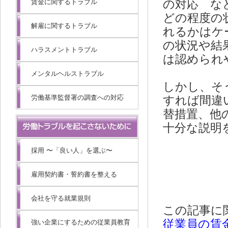
賃金に関するトラブル
の対応 な
どの程度の
解雇に関するトラブル
れるかはケ
の状況や結
ハラスメントトラブル
は認められ
メンタルヘルストラブル
しかし、そ
労働基準監督署の調査への対応
すれば間違
替措置、他
十分な説明
採用 〜「良い人」を選ぶ〜
雇用契約書・誓約書を整える
会社を守る就業規則
この記事に
従業員の賃
強い企業にするための従業員教育