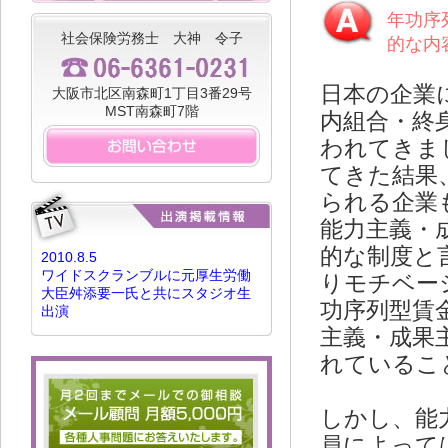
年功序
社会保険労務士 大神 令子
的な内
日本の企業
大阪市北区南森町1丁目3番29号
MST南森町7階
内組合・終
われてきま
てきた結果
られる企業
能力主義・
的な制度と
2010.8.5
ワイドスクランブルに元厚生労働
りモチベー
大臣舛添要一氏と共にスタジオ生
功序列型賃
出演
主義・成果
れているこ
しかし、能
員によって