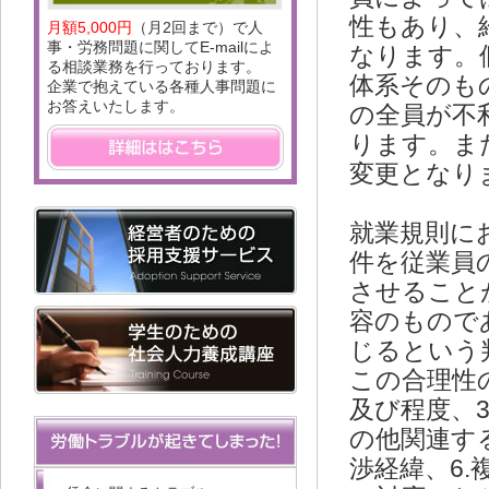
性もあり、
月額5,000円
（月2回まで）で人
事・労務問題に関してE-mailによ
なります。
る相談業務を行っております。
体系そのも
企業で抱えている各種人事問題に
お答えいたします。
の全員が不
ります。ま
変更となり
就業規則に
件を従業員
させること
容のもので
じるという
この合理性
及び程度、
の他関連す
渉経緯、6