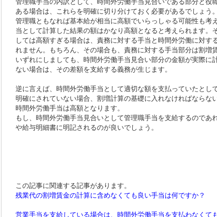
管理職手当の内訳として、時間外労働手当見合いである部分と役
ある場合は、これらを明確に切り分けておく必要があるでしょう
管理職ともなれば基本給が相当に高額でいらっしゃる可能性も考
当として計算した結果の額はかなり高額となると考えられます。
しては高額すぎる場合は、責務に対する手当と時間外労働に対す
れません。もちろん、その場合も、責務に対する手当部分は割増
いずれにしましても、時間外労働手当見合い部分の金額が実際に
ない場合は、その差額を支給する義務が生じます。
逆に言えば、時間外労働手当として適切な額を支払っていたとし
明確にされていない場合、割増計算の基礎に入れなければならな
時間外労働手当は高額となります。
もし、時間外労働手当見合いとして管理職手当を支給するのであ
や給与明細書に明記されるのが良いでしょう。
この記事に関連する記事があります。
残業代の割増賃金の計算に含めなくても良い手当は何ですか？
営業手当を支給している場合は、時間外労働手当を支払わなくて