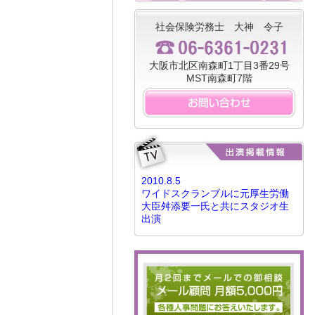
社会保険労務士 大神 令子
大阪市北区南森町1丁目3番29号
MST南森町7階
2010.8.5
ワイドスクランブルに元厚生労働
大臣舛添要一氏と共にスタジオ生
出演