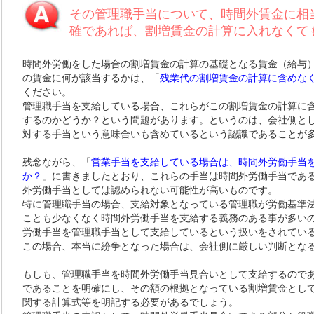
その管理職手当について、時間外賃金に相
確であれば、割増賃金の計算に入れなくて
時間外労働をした場合の割増賃金の計算の基礎となる賃金（給与
の賃金に何が該当するかは、「
残業代の割増賃金の計算に含めな
ください。
管理職手当を支給している場合、これらがこの割増賃金の計算に
するのかどうか？という問題があります。というのは、会社側と
対する手当という意味合いも含めているという認識であることが
残念ながら、「
営業手当を支給している場合は、時間外労働手当
か？
」に書きましたとおり、これらの手当は時間外労働手当であ
外労働手当としては認められない可能性が高いものです。
特に管理職手当の場合、支給対象となっている管理職が労働基準
ことも少なくなく時間外労働手当を支給する義務のある事が多い
労働手当を管理職手当として支給しているという扱いをされてい
この場合、本当に紛争となった場合は、会社側に厳しい判断とな
もしも、管理職手当を時間外労働手当見合いとして支給するので
であることを明確にし、その額の根拠となっている割増賃金とし
関する計算式等を明記する必要があるでしょう。