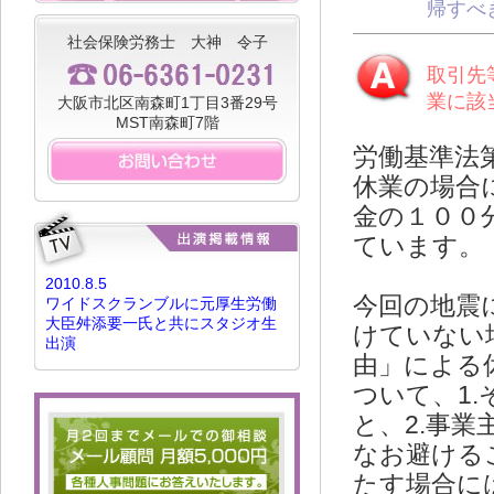
帰すべ
社会保険労務士 大神 令子
取引先
業に該
大阪市北区南森町1丁目3番29号
MST南森町7階
労働基準法
休業の場合
金の１００
ています。
2010.8.5
今回の地震
ワイドスクランブルに元厚生労働
大臣舛添要一氏と共にスタジオ生
けていない
出演
由」による
ついて、1
と、2.事
なお避ける
たす場合に