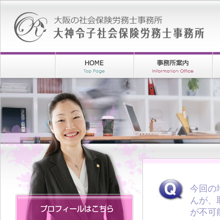
今回の
んが、
が不可