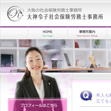
本人も
立てを