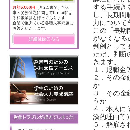
する手続き
月額5,000円
（月2回まで）で人
事・労務問題に関してE-mailによ
し、長期間
る相談業務を行っております。
力について
企業で抱えている各種人事問題に
お答えいたします。
この「長期
がなくなる
判例として
ただ、判断
きます。
１．退職金
２．その金
か
３．その金
うか
４．本人に
済的理由等
５．解雇さ