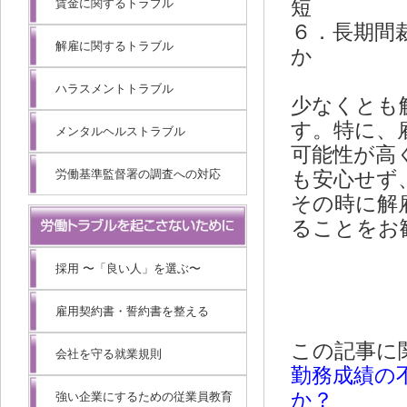
賃金に関するトラブル
短
６．長期間
解雇に関するトラブル
か
ハラスメントトラブル
少なくとも
す。特に、
メンタルヘルストラブル
可能性が高
労働基準監督署の調査への対応
も安心せず
その時に解
ることをお
採用 〜「良い人」を選ぶ〜
雇用契約書・誓約書を整える
この記事に
会社を守る就業規則
勤務成績の
か？
強い企業にするための従業員教育