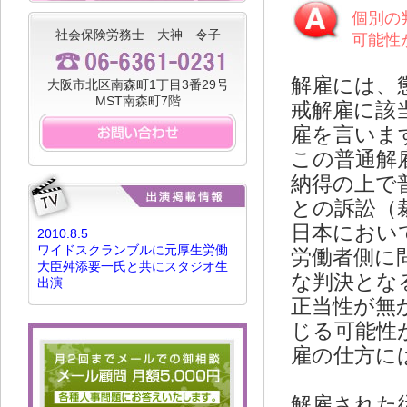
個別の
社会保険労務士 大神 令子
可能性
解雇には、
大阪市北区南森町1丁目3番29号
MST南森町7階
戒解雇に該
雇を言いま
この普通解
納得の上で
との訴訟（
日本におい
2010.8.5
ワイドスクランブルに元厚生労働
労働者側に
大臣舛添要一氏と共にスタジオ生
な判決とな
出演
正当性が無
じる可能性
雇の仕方に
解雇された