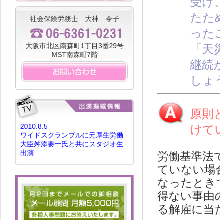
受け
たた
社会保険労務士 大神 令子
った
大阪市北区南森町1丁目3番29号
「天
MST南森町7階
継続
しょ
原則
2010.8.5
けて
ワイドスクランブルに元厚生労働
大臣舛添要一氏と共にスタジオ生
出演
労働基準法
ていない場
なったとき
得ない事由
る解雇に当