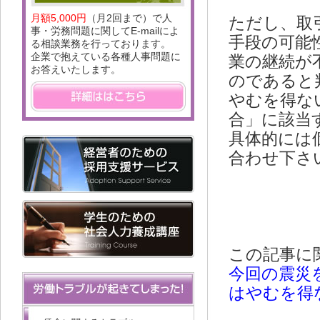
月額5,000円
（月2回まで）で人
ただし、取
事・労務問題に関してE-mailによ
手段の可能
る相談業務を行っております。
企業で抱えている各種人事問題に
業の継続が
お答えいたします。
のであると
やむを得な
合」に該当
具体的には
合わせ下さ
この記事に
今回の震災
はやむを得